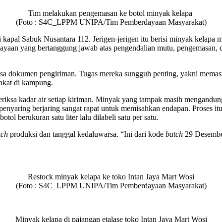
Tim melakukan pengemasan ke botol minyak kelapa
(Foto : S4C_LPPM UNIPA/Tim Pemberdayaan Masyarakat)
ri kapal Sabuk Nusantara 112. Jerigen-jerigen itu berisi minyak kela
dayaan yang bertanggung jawab atas
pengendalian mutu, pengemasan, 
sa dokumen pengiriman. Tugas mereka sungguh penting, yakni memasti
akat di kampung.
riksa kadar air setiap kiriman. Minyak yang tampak masih mengandun
enyaring berjaring sangat rapat untuk memisahkan endapan. Proses itu 
tol berukuran satu liter lalu dilabeli satu per satu.
tch
produksi dan tanggal kedaluwarsa. “Ini dari kode
batch
29 Desember
Restock minyak kelapa ke toko Intan Jaya Mart Wosi
(Foto : S4C_LPPM UNIPA/Tim Pemberdayaan Masyarakat)
Minyak kelapa di pajangan etalase toko Intan Jaya Mart Wosi