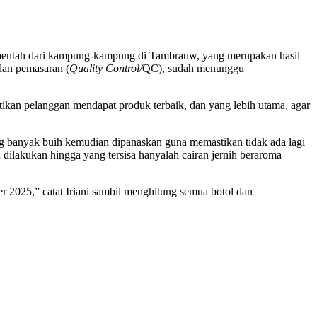
pa mentah dari kampung-kampung di Tambrauw, yang merupakan hasil
dan pemasaran (
Quality Control/
QC),
sudah menunggu
kan pelanggan mendapat produk terbaik, dan yang lebih utama, agar
g banyak buih kemudian dipanaskan guna memastikan tidak ada lagi
dilakukan hingga yang tersisa hanyalah cairan jernih beraroma
 2025,” catat Iriani sambil menghitung semua botol dan