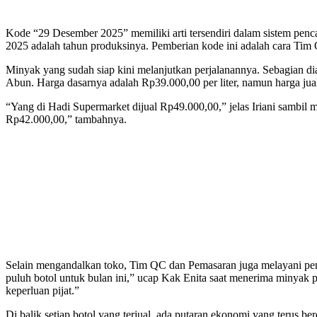
Kode “29 Desember 2025” memiliki arti tersendiri dalam sistem penc
2025 adalah tahun produksinya. Pemberian kode ini adalah cara Tim 
Minyak yang sudah siap kini melanjutkan perjalanannya. Sebagian dia
Abun. Harga dasarnya adalah Rp39.000,00 per liter, namun harga jual 
“Yang di Hadi Supermarket dijual Rp49.000,00,” jelas Iriani sambil 
Rp42.000,00,” tambahnya.
Selain mengandalkan toko, Tim QC dan Pemasaran juga melayani peng
puluh botol untuk bulan ini,” ucap Kak Enita saat menerima minyak 
keperluan pijat.”
Di balik setiap botol yang terjual, ada putaran ekonomi yang terus