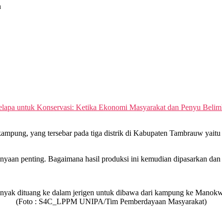
n
lapa untuk Konservasi: Ketika Ekonomi Masyarakat dan Penyu Beli
 kampung, yang tersebar
pada
tiga distrik di
Kabupaten
Tambrauw yaitu 
anyaan penting. Bagaimana hasil produksi ini kemudian dipasarkan dan 
nyak dituang ke dalam jerigen untuk dibawa dari kampung ke Manokw
(Foto : S4C_LPPM UNIPA/Tim Pemberdayaan Masyarakat)