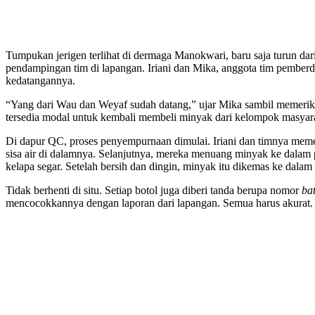
Tumpukan jerigen terlihat di dermaga Manokwari, baru saja turun da
pendampingan tim di lapangan. Iriani dan Mika, anggota tim pember
kedatangannya.
“Yang dari Wau dan Weyaf sudah datang,” ujar Mika sambil memerik
tersedia modal untuk kembali membeli minyak dari kelompok masyar
Di dapur QC, proses penyempurnaan dimulai. Iriani dan timnya meme
sisa air di dalamnya. Selanjutnya, mereka menuang minyak ke dalam p
kelapa segar. Setelah bersih dan dingin, minyak itu dikemas ke dalam bo
Tidak berhenti di situ. Setiap botol juga diberi tanda berupa nomor
ba
mencocokkannya dengan laporan dari lapangan. Semua harus akurat.