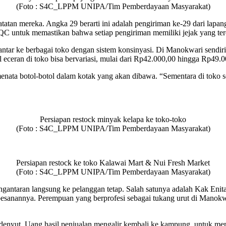
(Foto : S4C_LPPM UNIPA/Tim Pemberdayaan Masyarakat
)
atatan mereka. Angka 29 berarti ini adalah pengiriman ke-29 dari la
QC untuk memastikan bahwa setiap pengiriman memiliki jejak yang ter
ntar ke berbagai toko dengan sistem konsinyasi. Di Manokwari sendiri
eceran di toko bisa bervariasi, mulai dari Rp42.000,00 hingga Rp49.000
menata botol-botol dalam kotak yang akan dibawa. “Sementara di toko se
Persiapan restock minyak kelapa ke toko-toko
(Foto : S4C_LPPM UNIPA/Tim Pemberdayaan Masyarakat)
Persiapan restock ke toko Kalawai Mart & Nui Fresh Market
(Foto : S4C_LPPM UNIPA/Tim Pemberdayaan Masyarakat)
antaran langsung ke pelanggan tetap. Salah satunya adalah Kak Enit
pesanannya. Perempuan yang berprofesi sebagai tukang urut di Manokw
 berdenyut. Uang hasil penjualan mengalir kembali ke kampung, untuk 