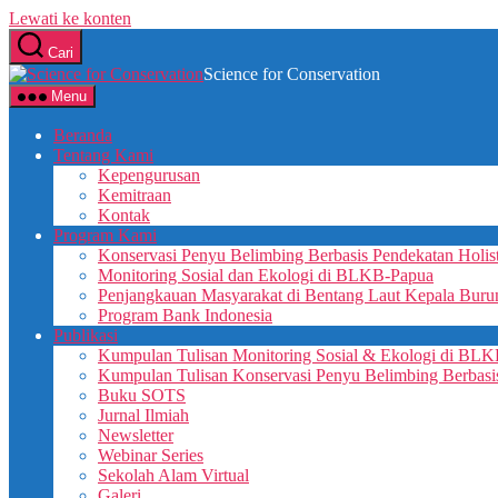
Lewati ke konten
Cari
Science for Conservation
Menu
Beranda
Tentang Kami
Kepengurusan
Kemitraan
Kontak
Program Kami
Konservasi Penyu Belimbing Berbasis Pendekatan Holis
Monitoring Sosial dan Ekologi di BLKB-Papua
Penjangkauan Masyarakat di Bentang Laut Kepala Buru
Program Bank Indonesia
Publikasi
Kumpulan Tulisan Monitoring Sosial & Ekologi di BL
Kumpulan Tulisan Konservasi Penyu Belimbing Berbasis
Buku SOTS
Jurnal Ilmiah
Newsletter
Webinar Series
Sekolah Alam Virtual
Galeri