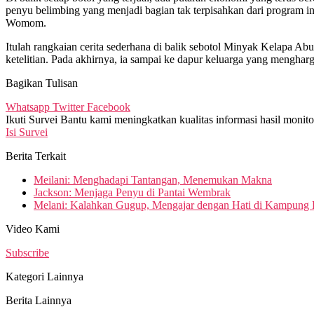
penyu belimbing yang menjadi bagian tak terpisahkan dari program 
Womom.
Itulah rangkaian cerita sederhana di balik sebotol Minyak Kelapa A
ketelitian
. Pada akhirnya, ia sampai ke dapur keluarga yang menghargai 
Bagikan Tulisan
Whatsapp
Twitter
Facebook
Ikuti Survei
Bantu kami meningkatkan kualitas informasi hasil monit
Isi Survei
Berita Terkait
Meilani: Menghadapi Tantangan, Menemukan Makna
Jackson: Menjaga Penyu di Pantai Wembrak
Melani: Kalahkan Gugup, Mengajar dengan Hati di Kampung
Video Kami
Subscribe
Kategori Lainnya
Berita Lainnya