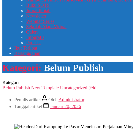
Buku SOTS
Jurnal Ilmiah
Newsletter
Webinar Series
Sekolah Alam Virtual
Galeri
Infografis
Podcast
Ikut Terlibat
Berlangganan
Kategori:
Belum Publish
Kategori
Belum Publish
New Template
Uncategorized @id
Penulis artikel
Oleh
Administrator
Tanggal artikel
Januari 20, 2026