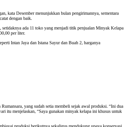
pangan, kata Desember menunjukkan bulan pengirimannya, sementara
catat dengan baik.
, setidaknya ada 11 toko yang menjadi titik penjualan Minyak Kelapa
,00 per liter.
perti Intan Jaya dan
Istana Sayur dan Buah 2,
harganya
a Rumansara, yang sudah setia membeli sejak awal
produksi
. “Ini dua
ari itu menjelaskan, “Saya gunakan minyak kelapa ini khusus untuk
membiayai produksi berikutnya sekaligus mendukung upaya konservasi