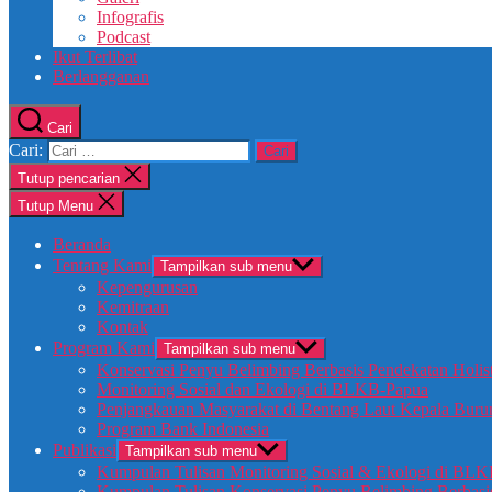
Infografis
Podcast
Ikut Terlibat
Berlangganan
Cari
Cari:
Tutup pencarian
Tutup Menu
Beranda
Tentang Kami
Tampilkan sub menu
Kepengurusan
Kemitraan
Kontak
Program Kami
Tampilkan sub menu
Konservasi Penyu Belimbing Berbasis Pendekatan Holis
Monitoring Sosial dan Ekologi di BLKB-Papua
Penjangkauan Masyarakat di Bentang Laut Kepala Buru
Program Bank Indonesia
Publikasi
Tampilkan sub menu
Kumpulan Tulisan Monitoring Sosial & Ekologi di BL
Kumpulan Tulisan Konservasi Penyu Belimbing Berbasis