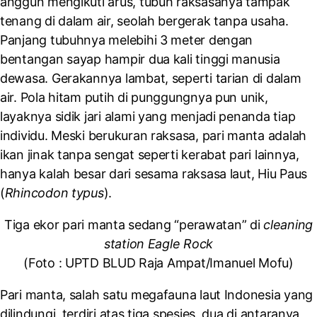
anggun mengikuti arus, tubuh raksasanya tampak
tenang di dalam air, seolah bergerak tanpa usaha.
Panjang tubuhnya melebihi 3 meter dengan
bentangan sayap hampir dua kali tinggi manusia
dewasa. Gerakannya lambat, seperti tarian di dalam
air. Pola hitam putih di punggungnya pun unik,
layaknya sidik jari alami yang menjadi penanda tiap
individu. Meski berukuran raksasa, pari manta adalah
ikan jinak tanpa sengat seperti kerabat pari lainnya,
hanya kalah besar dari sesama raksasa laut, Hiu Paus
(
Rhincodon typus
).
Tiga ekor pari manta sedang “perawatan” di
cleaning
station
Eagle Rock
(Foto :
UPTD BLUD Raja Ampat/Imanuel Mofu
)
Pari manta, salah satu megafauna laut Indonesia yang
dilindungi, terdiri atas tiga spesies, dua di antaranya