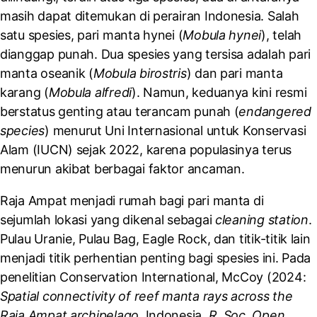
masih dapat ditemukan di perairan Indonesia. Salah
satu spesies, pari manta hynei (
Mobula hynei
), telah
dianggap punah. Dua spesies yang tersisa adalah pari
manta oseanik (
Mobula birostris
) dan pari manta
karang (
Mobula alfredi
). Namun, keduanya kini resmi
berstatus genting atau terancam punah (
endangered
species
) menurut Uni Internasional untuk Konservasi
Alam (IUCN) sejak 2022, karena populasinya terus
menurun akibat berbagai faktor ancaman.
Raja Ampat menjadi rumah bagi pari manta di
sejumlah lokasi yang dikenal sebagai
cleaning station
.
Pulau Uranie, Pulau Bag, Eagle Rock, dan titik-titik lain
menjadi titik perhentian penting bagi spesies ini. Pada
penelitian Conservation International, McCoy (
2024:
Spatial connectivity of reef manta rays across the
Raja Ampat archipelago
, Indonesia.
R. Soc. Open