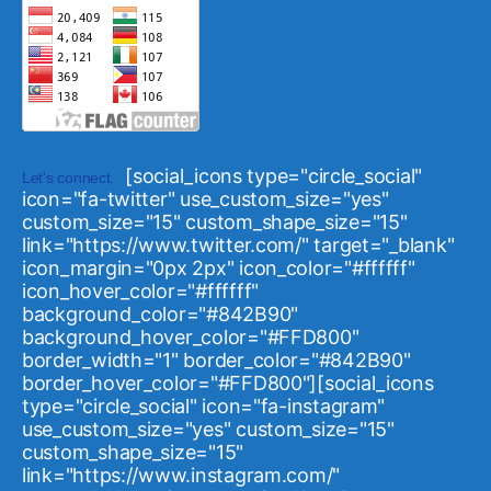
[social_icons type="circle_social"
Let's connect.
icon="fa-twitter" use_custom_size="yes"
custom_size="15" custom_shape_size="15"
link="https://www.twitter.com/" target="_blank"
icon_margin="0px 2px" icon_color="#ffffff"
icon_hover_color="#ffffff"
background_color="#842B90"
background_hover_color="#FFD800"
border_width="1" border_color="#842B90"
border_hover_color="#FFD800"][social_icons
type="circle_social" icon="fa-instagram"
use_custom_size="yes" custom_size="15"
custom_shape_size="15"
link="https://www.instagram.com/"