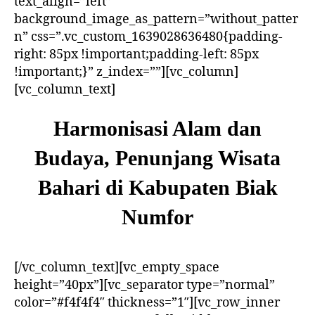
text_align=”left”
Kabupaten
background_image_as_pattern=”without_patter
Biak
n” css=”.vc_custom_1639028636480{padding-
Numfor
right: 85px !important;padding-left: 85px
!important;}” z_index=””][vc_column]
[vc_column_text]
Harmonisasi Alam dan
Budaya, Penunjang Wisata
Bahari di Kabupaten Biak
Numfor
[/vc_column_text][vc_empty_space
height=”40px”][vc_separator type=”normal”
color=”#f4f4f4″ thickness=”1″][vc_row_inner