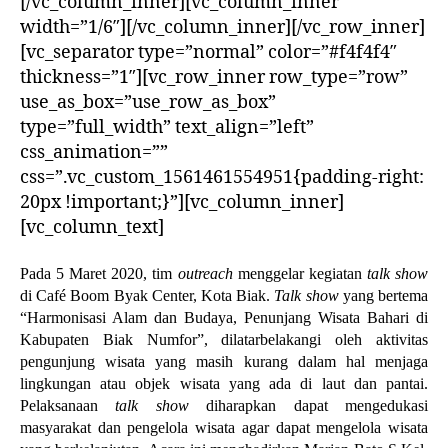
[/vc_column_inner][vc_column_inner
width=”1/6″][/vc_column_inner][/vc_row_inner]
[vc_separator type=”normal” color=”#f4f4f4″
thickness=”1″][vc_row_inner row_type=”row”
use_as_box=”use_row_as_box”
type=”full_width” text_align=”left”
css_animation=””
css=”.vc_custom_1561461554951{padding-right:
20px !important;}”][vc_column_inner]
[vc_column_text]
Pada 5 Maret 2020, tim
outreach
menggelar kegiatan
talk show
di Café Boom Byak Center, Kota Biak.
Talk show
yang bertema
“Harmonisasi Alam dan Budaya, Penunjang Wisata Bahari di
Kabupaten Biak Numfor”, dilatarbelakangi oleh aktivitas
pengunjung wisata yang masih kurang dalam hal menjaga
lingkungan atau objek wisata yang ada di laut dan pantai.
Pelaksanaan
talk show
diharapkan dapat mengedukasi
masyarakat dan pengelola wisata agar dapat mengelola wisata