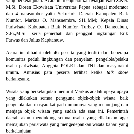
yang berkelanjutan. Acara ini menghadirkan Marjan Bato S.Kel.
M.Si, Dosen Ekowisata Universitas Papua sebagai moderator
dan 4 narasumber yaitu Sekretaris Daerah Kabupaten Biak
Numfor, Markus O. Mansnembra, SH.,MM; Kepala Dinas
Pariwisata Kabupaten Biak Numfor, Turbey O. Dangeubun,
S.Pi.,M.Si serta pemerhati dan penggiat lingkungan Erik
Farwas dan Julius Kapitarauw.
Acara ini dihadiri oleh 46 peserta yang terdiri dari beberapa
komunitas peduli lingkungan dan penyelam, pengelola/pelaku
usaha pariwisata, Anggota POLRI dan TNI dan masyarakat
umum. Antusias para peserta terlihat ketika
talk show
berlangsung.
Wisata yang berkelanjutan menurut Markus adalah upaya-upaya
yang dilakukan semua pengguna objek-objek wisata, baik
pengelola dan masyarakat pada umumnya yang menunjang dan
menjaga objek wisata yang sudah ada saat ini. Pemerintah
daerah akan mendukung semua usaha yang dilakukan agar
memajukan parisiwata yang mengedepankan wisata bahari yang
berkelanjutan.