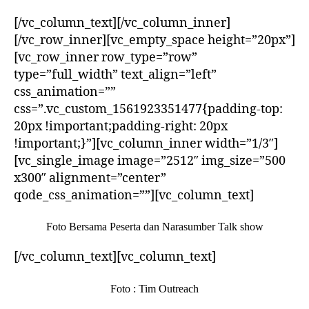
[/vc_column_text][/vc_column_inner]
[/vc_row_inner][vc_empty_space height=”20px”]
[vc_row_inner row_type=”row”
type=”full_width” text_align=”left”
css_animation=””
css=”.vc_custom_1561923351477{padding-top:
20px !important;padding-right: 20px
!important;}”][vc_column_inner width=”1/3″]
[vc_single_image image=”2512″ img_size=”500
x300″ alignment=”center”
qode_css_animation=””][vc_column_text]
Foto Bersama Peserta dan Narasumber Talk show
[/vc_column_text][vc_column_text]
Foto : Tim Outreach