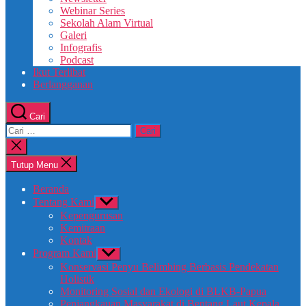
Webinar Series
Sekolah Alam Virtual
Galeri
Infografis
Podcast
Ikut Terlibat
Berlangganan
Cari
Tutup Menu
Beranda
Tentang Kami
Kepengurusan
Kemitraan
Kontak
Program Kami
Konservasi Penyu Belimbing Berbasis Pendekatan
Holistik
Monitoring Sosial dan Ekologi di BLKB-Papua
Penjangkauan Masyarakat di Bentang Laut Kepala