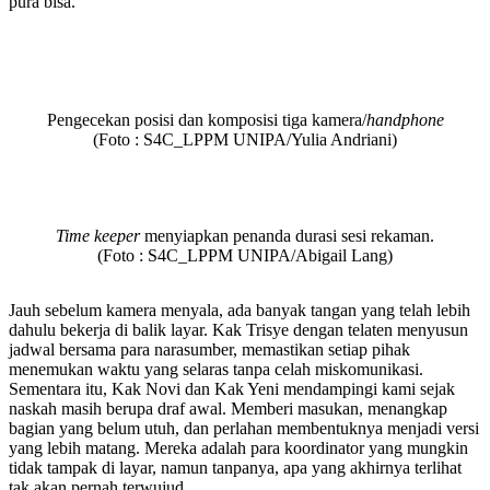
pura bisa.
Pengecekan posisi dan komposisi tiga kamera/
handphone
(Foto :
S4C_LPPM UNIPA/Yulia Andriani
)
Time keeper
menyiapkan penanda durasi sesi rekaman.
(Foto : S4C_
LPPM UNIPA/Abigail Lang
)
Jauh sebelum kamera menyala, ada banyak tangan yang telah lebih
dahulu bekerja di balik layar. Kak Trisye dengan telaten menyusun
jadwal bersama para narasumber, memastikan setiap pihak
menemukan waktu yang selaras tanpa celah miskomunikasi.
Sementara itu, Kak Novi dan Kak Yeni mendampingi kami sejak
naskah masih berupa draf awal. Memberi masukan, menangkap
bagian yang belum utuh, dan perlahan membentuknya menjadi versi
yang lebih matang. Mereka adalah para koordinator yang mungkin
tidak tampak di layar, namun tanpanya, apa yang akhirnya terlihat
tak akan pernah terwujud.