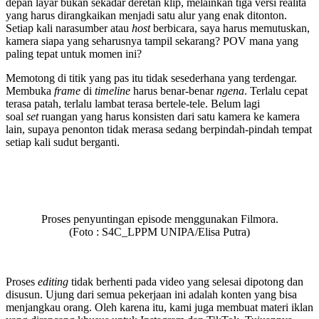
depan layar bukan sekadar deretan klip, melainkan tiga versi realita
yang harus dirangkaikan menjadi satu alur yang enak ditonton.
Setiap kali narasumber atau
host
berbicara, saya harus memutuskan,
kamera siapa yang seharusnya tampil sekarang? POV mana yang
paling tepat untuk momen ini?
Memotong di titik yang pas itu tidak sesederhana yang terdengar.
Membuka
frame
di
timeline
harus benar-benar
ngena
. Terlalu cepat
terasa patah, terlalu lambat terasa bertele-tele. Belum lagi
soal
set
ruangan yang harus konsisten dari satu kamera ke kamera
lain, supaya penonton tidak merasa sedang berpindah-pindah tempat
setiap kali sudut berganti.
Proses penyuntingan episode menggunakan Filmora.
(Foto :
S4C_LPPM UNIPA/Elisa Putra
)
Proses
editing
tidak berhenti pada video yang selesai dipotong dan
disusun. Ujung dari semua pekerjaan ini adalah konten yang bisa
menjangkau orang. Oleh karena itu, kami juga membuat materi iklan