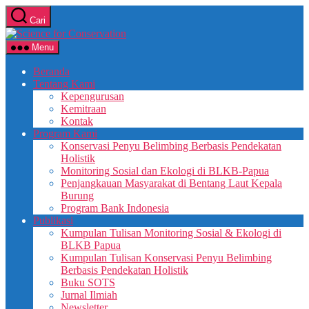
Cari
Menu
Beranda
Tentang Kami
Kepengurusan
Kemitraan
Kontak
Program Kami
Konservasi Penyu Belimbing Berbasis Pendekatan
Holistik
Monitoring Sosial dan Ekologi di BLKB-Papua
Penjangkauan Masyarakat di Bentang Laut Kepala
Burung
Program Bank Indonesia
Publikasi
Kumpulan Tulisan Monitoring Sosial & Ekologi di
BLKB Papua
Kumpulan Tulisan Konservasi Penyu Belimbing
Berbasis Pendekatan Holistik
Buku SOTS
Jurnal Ilmiah
Newsletter