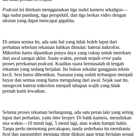
Podcast
ini direkam menggunakan tiga sudut kamera sekaligus—
tiga sudut pandang, tiga perspektif, dan tiga berkas video dengan
ukuran yang dapat mencapai gigabita.
Di antara semua itu, ada satu hal yang tidak boleh luput dari
perhatian sebelum rekaman bahkan dimulai: baterai mikrofon.
Mikrofon harus dipastikan punya daya yang cukup untuk merekam
dari awal sampai akhir. Suatu waktu, pernah terjadi
error
pada
proses perekaman
podcast
. Kualitas suara bermasalah di tengah
rekaman yang sedang berjalan. Itu bukan sekadar gangguan teknis
kecil. Sesi harus dihentikan. Suasana yang sudah terbangun menjadi
buyar dan semua orang harus mengulang dari awal. Sejak saat itu,
mengecek baterai mikrofon menjadi tahapan wajib yang tidak
pernah kami lewatkan.
Selama proses rekaman berlangsung, ada satu peran lain yang sering
luput dari perhatian, yaitu
time keeper.
Di balik kamera, menuliskan
sisa waktu—10 menit lagi, 5 menit lagi, atau waktu hampir habis.
Tanpa perlu memotong percakapan, tanda sederhana itu membantu
host
dan narasumber menjaga ritme diskusi agar tetap berjalan sesuai