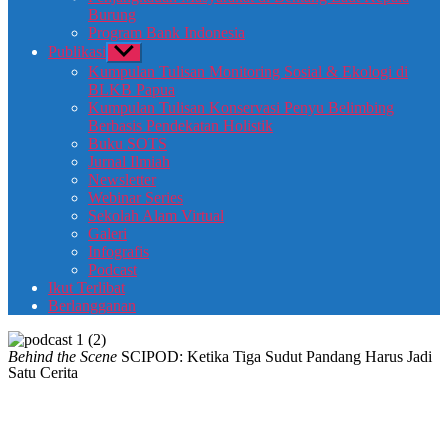
Burung
Program Bank Indonesia
Publikasi
Kumpulan Tulisan Monitoring Sosial & Ekologi di
BLKB Papua
Kumpulan Tulisan Konservasi Penyu Belimbing
Berbasis Pendekatan Holistik
Buku SOTS
Jurnal Ilmiah
Newsletter
Webinar Series
Sekolah Alam Virtual
Galeri
Infografis
Podcast
Ikut Terlibat
Berlangganan
Behind the Scene
SCIPOD: Ketika Tiga Sudut Pandang Harus Jadi
Satu Cerita