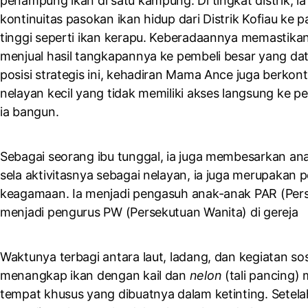
penampung ikan di satu kampung. Di tingkat distrik, i
kontinuitas pasokan ikan hidup dari Distrik Kofiau ke p
tinggi seperti ikan kerapu. Keberadaannya memastika
menjual hasil tangkapannya ke pembeli besar yang dat
posisi strategis ini, kehadiran Mama Ance juga berkon
nelayan kecil yang tidak memiliki akses langsung ke 
ia bangun.
Sebagai seorang ibu tunggal, ia juga membesarkan an
sela aktivitasnya sebagai nelayan, ia juga merupakan p
keagamaan. Ia menjadi pengasuh anak-anak PAR (Per
menjadi pengurus PW (Persekutuan Wanita) di gereja
Waktunya terbagi antara laut, ladang, dan kegiatan sos
menangkap ikan dengan kail dan
nelon
(tali pancing)
tempat khusus yang dibuatnya dalam ketinting. Setela