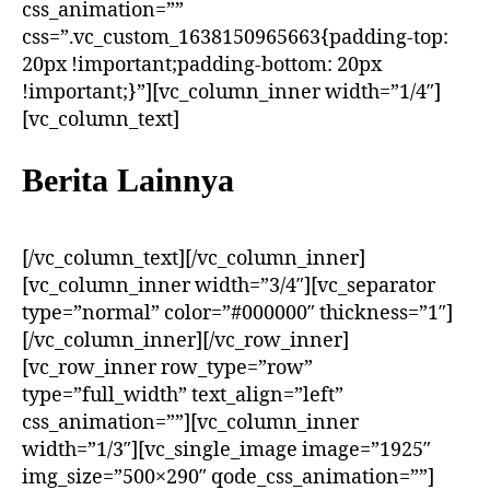
css_animation=””
css=”.vc_custom_1638150965663{padding-top:
20px !important;padding-bottom: 20px
!important;}”][vc_column_inner width=”1/4″]
[vc_column_text]
Berita Lainnya
[/vc_column_text][/vc_column_inner]
[vc_column_inner width=”3/4″][vc_separator
type=”normal” color=”#000000″ thickness=”1″]
[/vc_column_inner][/vc_row_inner]
[vc_row_inner row_type=”row”
type=”full_width” text_align=”left”
css_animation=””][vc_column_inner
width=”1/3″][vc_single_image image=”1925″
img_size=”500×290″ qode_css_animation=””]