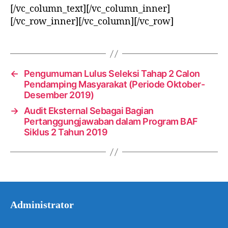
[/vc_column_text][/vc_column_inner]
[/vc_row_inner][/vc_column][/vc_row]
←
Pengumuman Lulus Seleksi Tahap 2 Calon
Pendamping Masyarakat (Periode Oktober-
Desember 2019)
→
Audit Eksternal Sebagai Bagian
Pertanggungjawaban dalam Program BAF
Siklus 2 Tahun 2019
Administrator