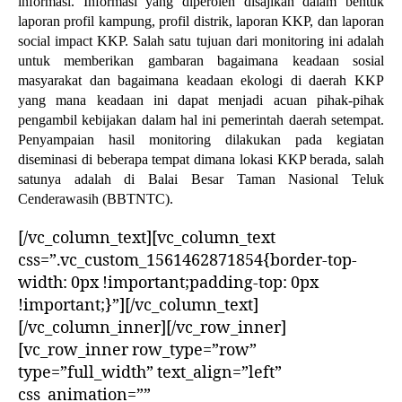
informasi. Informasi yang diperoleh disajikan dalam bentuk
laporan profil kampung, profil distrik, laporan KKP, dan laporan
social impact KKP. Salah satu tujuan dari monitoring ini adalah
untuk memberikan gambaran bagaimana keadaan sosial
masyarakat dan bagaimana keadaan ekologi di daerah KKP
yang mana keadaan ini dapat menjadi acuan pihak-pihak
pengambil kebijakan dalam hal ini pemerintah daerah setempat.
Penyampaian hasil monitoring dilakukan pada kegiatan
diseminasi di beberapa tempat dimana lokasi KKP berada, salah
satunya adalah di Balai Besar Taman Nasional Teluk
Cenderawasih (BBTNTC).
[/vc_column_text][vc_column_text
css=”.vc_custom_1561462871854{border-top-
width: 0px !important;padding-top: 0px
!important;}”][/vc_column_text]
[/vc_column_inner][/vc_row_inner]
[vc_row_inner row_type=”row”
type=”full_width” text_align=”left”
css_animation=””