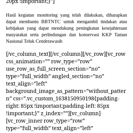
20px !important;}”]
Hasil kegiatan monitoring yang telah dilakukan, diharapkan
dapat membantu BBTNTC untuk mengambil tindakan atau
kebijakan yang dapat mendukung peningkatan kesejahteraan
masyarakat serta perlindungan dan konservasi KKP Taman
Nasional Teluk Cenderawasih
[/vc_column_text][/vc_column][/vc_row][vc_row
css_animation=”” row_type=”row”
use_row_as_full_screen_section=”no”
type=”full_width” angled_section=”no”
text_align=”left”
background_image_as_pattern=”without_patter
n” css=”.vc_custom_1638150950198{padding-
right: 85px !important;padding-left: 85px
!important;}” z_index=””][vc_column]
[vc_row_inner row_type=”row”
type=”full_width” text_align=”left”