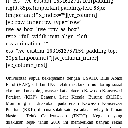
n” css=”.vc_custom_1634612747401{padding-
right: 85px !important;padding-left: 85px
!important;}” z_index=””][vc_column]
[vc_row_inner row_type=”row”
use_as_box=”use_row_as_box”
type=”full_width” text_align=”left”
css_animation=””
css=”.vc_custom_1634612757154{padding-top:
20px !important;}”][vc_column_inner]
[vc_column_text]
Universitas Papua bekerjasama dengan USAID, Blue Abadi
Fund (BAF), CI dan TNC telah melakukan monitoring sosial
ekonomi dan ekologi masyarakat di daerah Kawasan Konservasi
Perairan (KKP) Bentang Laut Kepala Burung (BLKB).
Monitoring ini dilakukan pada enam Kawasan Konservasi
Perairan (KKP), dimana salah satunya adalah wilayah Taman
Nasional Teluk Cenderawasih (TNTC). Kegiatan yang
dilakukan sejak tahun 2010 ini memberikan banyak sekali