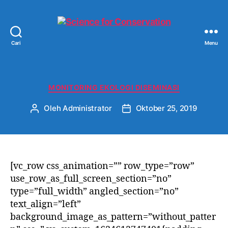
Cari
Menu
Science
for
Conservation
Kategori
MONITORING EKOLOGI DISEMINASI
Oleh
Administrator
Oktober 25, 2019
Penulis
Tanggal
artikel
artikel
[vc_row css_animation=”” row_type=”row”
use_row_as_full_screen_section=”no”
type=”full_width” angled_section=”no”
text_align=”left”
background_image_as_pattern=”without_patter