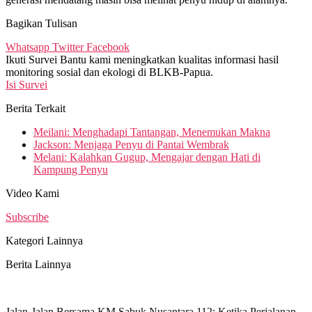
Bagikan Tulisan
Whatsapp
Twitter
Facebook
Ikuti Survei
Bantu kami meningkatkan kualitas informasi hasil
monitoring sosial dan ekologi di BLKB-Papua.
Isi Survei
Berita Terkait
Meilani: Menghadapi Tantangan, Menemukan Makna
Jackson: Menjaga Penyu di Pantai Wembrak
Melani: Kalahkan Gugup, Mengajar dengan Hati di
Kampung Penyu
Video Kami
Subscribe
Kategori Lainnya
Berita Lainnya
Jalan-Jalan Bersama KM Sabuk Nusantara 112: Ketika Perjalanan