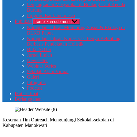
Penjangkauan Masyarakat di Bentang Laut Kepala
Burung
Program Bank Indonesia
Publikasi
Tampilkan sub menu
Kumpulan Tulisan Monitoring Sosial & Ekologi di
BLKB Papua
Kumpulan Tulisan Konservasi Penyu Belimbing
Berbasis Pendekatan Holistik
Buku SOTS
Jurnal Ilmiah
Newsletter
Webinar Series
Sekolah Alam Virtual
Galeri
Infografis
Podcast
Ikut Terlibat
Berlangganan
Keseruan Tim Outreach Mengunjungi Sekolah-sekolah di
Kabupaten Manokwari