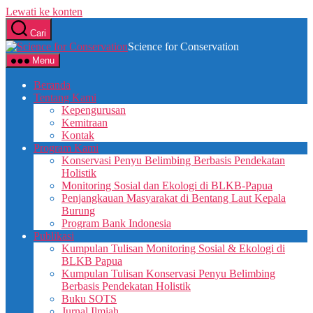
Lewati ke konten
Cari
Science for Conservation
Menu
Beranda
Tentang Kami
Kepengurusan
Kemitraan
Kontak
Program Kami
Konservasi Penyu Belimbing Berbasis Pendekatan
Holistik
Monitoring Sosial dan Ekologi di BLKB-Papua
Penjangkauan Masyarakat di Bentang Laut Kepala
Burung
Program Bank Indonesia
Publikasi
Kumpulan Tulisan Monitoring Sosial & Ekologi di
BLKB Papua
Kumpulan Tulisan Konservasi Penyu Belimbing
Berbasis Pendekatan Holistik
Buku SOTS
Jurnal Ilmiah