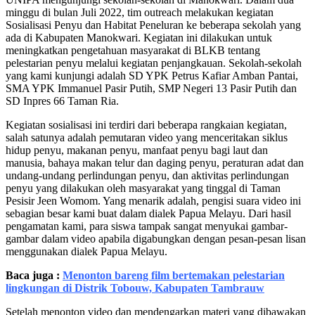
minggu di bulan Juli 2022, tim outreach melakukan kegiatan
Sosialisasi Penyu dan Habitat Peneluran ke beberapa sekolah yang
ada di Kabupaten Manokwari. Kegiatan ini dilakukan untuk
meningkatkan pengetahuan masyarakat di BLKB tentang
pelestarian penyu melalui kegiatan penjangkauan. Sekolah-sekolah
yang kami kunjungi adalah SD YPK Petrus Kafiar Amban Pantai,
SMA YPK Immanuel Pasir Putih, SMP Negeri 13 Pasir Putih dan
SD Inpres 66 Taman Ria.
Kegiatan sosialisasi ini terdiri dari beberapa rangkaian kegiatan,
salah satunya adalah pemutaran video yang menceritakan siklus
hidup penyu, makanan penyu, manfaat penyu bagi laut dan
manusia, bahaya makan telur dan daging penyu, peraturan adat dan
undang-undang perlindungan penyu, dan aktivitas perlindungan
penyu yang dilakukan oleh masyarakat yang tinggal di Taman
Pesisir Jeen Womom. Yang menarik adalah, pengisi suara video ini
sebagian besar kami buat dalam dialek Papua Melayu. Dari hasil
pengamatan kami, para siswa tampak sangat menyukai gambar-
gambar dalam video apabila digabungkan dengan pesan-pesan lisan
menggunakan dialek Papua Melayu.
Baca juga :
Menonton bareng film bertemakan pelestarian
lingkungan di Distrik Tobouw, Kabupaten Tambrauw
Setelah menonton video dan mendengarkan materi yang dibawakan