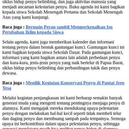
siklus hidup penyu belimbing, dan juga aktivitas manusia yang
menjadi ancaman kelestarian penyu. Buku agenda ini kami bagikan
kepada siswa Sekolah Menengah Pertama dan Sekolah Menengah
Atas yang kami kunjungi.
Baca juga :
Bermain Peran sambil Memperkenalkan Isu
Perubahan Iklim kepada Siswa
Selain agenda, kami juga memberikan kalender dan informasi
tentang penyu dalam bentuk gantungan kunci. Gantungan kunci ini
kami bagikan kepada siswa Sekolah Dasar. Pada gantungan kunci,
informasi yang kami bagikan antara lain adalah perbedaan penyu
dan kura-kura, jenis-jenis penyu yang naik bertelur di Papua Barat,
siklus hidup penyu belimbing dan perbandingan tukik dan penyu
dewasa.
Baca juga :
Menilik Kegiatan Konservasi Penyu di Pantai Jeen
Yesa
Melalui kegiatan penjangkauan ini kami berharap semakin banyak
generasi muda yang mengerti tentang pentingnya menjaga penyu di
alamnya. Kami mengajak mereka mendukung upaya pelestarian
penyu dengan melakukan hal-hal kecil seperti tidak membeli telur
dan daging penyu dan membuang sampah pada tempatnya. Semoga
upaya ini berkontribusi dalam upaya pelestarian penyu, sehingga
generasi mendatang masih bisa melihat penyu hidup di alamnya.