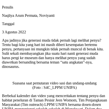
Penulis
Naqliya Arum Permata, Noviyanti
Tanggal
3 Agustus 2022
Apa jadinya jika generasi muda tidak pernah lagi melihat penyu?
Tentu bagi kita yang hari ini masih diberi kesempatan bertemu
penyu, pertanyaan ini mungkin tidak pernah muncul di benak kita.
Sulit sekali membayangkan jika suatu hari nanti generasi muda
harus pergi ke museum dan hanya melihat penyu yang sudah
diawetkan bersanding bersama teman “satu angkatan”-nya,
dinosaurus.
Suasana saat pemutaran video sasi dan undang-undang
(Foto : S4C_LPPM UNIPA)
Berbekal kalender dan video yang menceritakan tentang penyu dan
habitat peneluran di Taman Pesisir Jeen Womom, Tim Penjangkauan
Masyarakat (Tim outreach) LPPM UNIPA bersama dosen-dosen
UNIPA mengunjungi sekolah-sekolah di Manokwari. Dalam dua