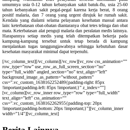
umumnya usia 0-12 tahun kebanyakan sakit batuk-flu, usia 25-60
tahun kebanyakan sakit pegal-pegal karena kerja berat, 8 orang
positif malaria, dan 7 orang yang urgent dirujuk ke rumah sakit.
Kendala yang dialami selama pelayanan kesehatan massal antara
lain: keterbatasan obat-obatan diantaranya obat tetes telinga dan obat
mata. Keterbatasan alat penguji malaria dan peralatan medis lainnya.
Harapannya setiap medis yang telah ditempatkan bekerja pada
kampung-kampung tersebut untuk tetap berada di kampung
menjalankan tugas tanggungjawabnya sehingga kebutuhan dasar
kesehatan masyarakat minimal dapat terpenuhi.
[/vc_column_text][/vc_column][/vc_row][vc_row css_animation=””
row_type=”row” use_row_as_full_screen_section=”no”
type=”full_width” angled_section=”no” text_align=”left”
background_image_as_pattern=”without_pattern”
css=”.vc_custom_1638162252489{padding-right: 85px
!important;padding-left: 85px !important;}” z_index=””]
[vc_column][vc_row_inner row_type=”row” type=”full_width”
text_align=”left” css_animation=””
css=”.vc_custom_1638162262955{padding-top: 20px
!important;padding-bottom: 20px !important;}”][vc_column_inner
width=”1/4″][vc_column_text]
Berita Lainnya