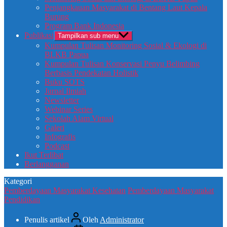
Penjangkauan Masyarakat di Bentang Laut Kepala
Burung
Program Bank Indonesia
Publikasi
Tampilkan sub menu
Kumpulan Tulisan Monitoring Sosial & Ekologi di
BLKB Papua
Kumpulan Tulisan Konservasi Penyu Belimbing
Berbasis Pendekatan Holistik
Buku SOTS
Jurnal Ilmiah
Newsletter
Webinar Series
Sekolah Alam Virtual
Galeri
Infografis
Podcast
Ikut Terlibat
Berlangganan
Kategori
Pemberdayaan Masyarakat Kesehatan
Pemberdayaan Masyarakat
Pendidikan
Penulis artikel
Oleh
Administrator