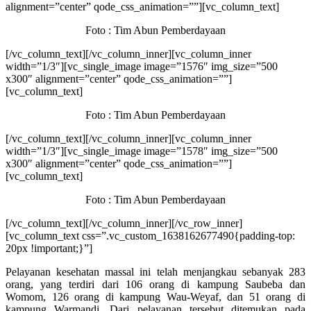
alignment=”center” qode_css_animation=””][vc_column_text]
Foto : Tim Abun Pemberdayaan
[/vc_column_text][/vc_column_inner][vc_column_inner
width=”1/3″][vc_single_image image=”1576″ img_size=”500
x300″ alignment=”center” qode_css_animation=””]
[vc_column_text]
Foto : Tim Abun Pemberdayaan
[/vc_column_text][/vc_column_inner][vc_column_inner
width=”1/3″][vc_single_image image=”1578″ img_size=”500
x300″ alignment=”center” qode_css_animation=””]
[vc_column_text]
Foto : Tim Abun Pemberdayaan
[/vc_column_text][/vc_column_inner][/vc_row_inner]
[vc_column_text css=”.vc_custom_1638162677490{padding-top:
20px !important;}”]
Pelayanan kesehatan massal ini telah menjangkau sebanyak 283
orang, yang terdiri dari 106 orang di kampung Saubeba dan
Womom, 126 orang di kampung Wau-Weyaf, dan 51 orang di
kampung Warmandi. Dari pelayanan tersebut ditemukan pada