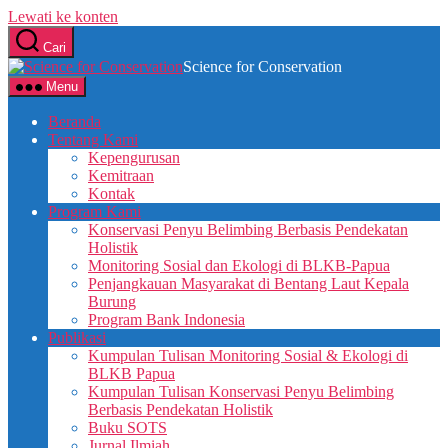
Lewati ke konten
Cari
Science for Conservation
Menu
Beranda
Tentang Kami
Kepengurusan
Kemitraan
Kontak
Program Kami
Konservasi Penyu Belimbing Berbasis Pendekatan
Holistik
Monitoring Sosial dan Ekologi di BLKB-Papua
Penjangkauan Masyarakat di Bentang Laut Kepala
Burung
Program Bank Indonesia
Publikasi
Kumpulan Tulisan Monitoring Sosial & Ekologi di
BLKB Papua
Kumpulan Tulisan Konservasi Penyu Belimbing
Berbasis Pendekatan Holistik
Buku SOTS
Jurnal Ilmiah