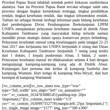
Provinsi Papua Barat tidaklah seindah potret kekayan sumberdaya
alamnya. Saat ini Provinsi Papua Barat tercatat sebagai salah satu
provinsi dengan tingkat kemiskinan tertinggi, tingkat pendidikan
rendah, tingkat kesehatan rendah, dan tingkat infrastruktur rendah.
Tulisan ini sebagai bentuk berbagi informasi pada bidang kesehatan
dari pembelajaran Divisi Pembangunan Berkelanjutan LPPM
UNIPA menjalankan pelayanan kesehatan massal di distrik Abun
Kabupaten Tambrauw yang masyarakat hidup terisolir namun
memiliki peran strategis dalam upaya konservasi penyu belimbing.
Pelayanan kesehatan massal yang terselanggara pada tanggal 22-25
Juni 2017 atas kerjasama tim UNIPA berjumlah 4 orang dan Dinas
Kesehatan Kabupaten Tambrauw berjumlah 7 orang yang terdiri
dari 1 dokter, 1 kepala puskesmas Abun, 3 bidan, 2 suster.
Pelayanan kesehatan massal ini dilaksanakan selama 4 hari dengan
mengunjungi kampung-kampung yang ada di Distrik Abun.
Kunjungan hari pertama dan kedua di kampung Saubeba dan
kampung Womom. Hari ketiga di kampung Wau-Weyaf, dan hari
keempat di kampung Warmandi
[/vc_column_text][vc_row_inner row_type=”row”
type=”full_width” text_align=”left” css_animation=””
css=”.vc_custom_1634783088145{padding-top: 20px
!important;}”][vc_column_inner width=”1/3″
css=”.vc_custom_1630997352778{margin-left: 25px !important;}”]
[vc_single_image image=”1577″ img_size=”500 x300″