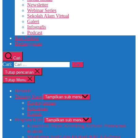
Newsletter
Webinar Series
Sekolah Alam Virtual
Galeri
Infografis
Podcast
Ikut Terlibat
Berlangganan
Cari
Cari:
Tutup pencarian
Tutup Menu
Beranda
Tentang Kami
Tampilkan sub menu
Kepengurusan
Kemitraan
Kontak
Program Kami
Tampilkan sub menu
Konservasi Penyu Belimbing Berbasis Pendekatan
Holistik
Monitoring Sosial dan Ekologi di BLKB-Papua