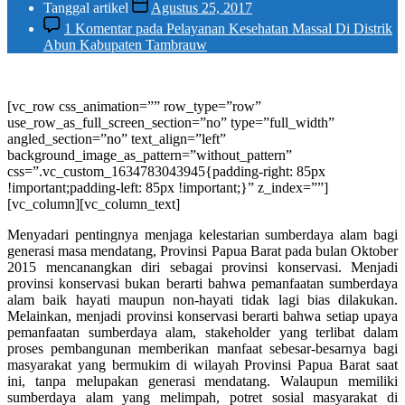
Tanggal artikel
Agustus 25, 2017
1 Komentar
pada Pelayanan Kesehatan Massal Di Distrik
Abun Kabupaten Tambrauw
[vc_row css_animation=”” row_type=”row”
use_row_as_full_screen_section=”no” type=”full_width”
angled_section=”no” text_align=”left”
background_image_as_pattern=”without_pattern”
css=”.vc_custom_1634783043945{padding-right: 85px
!important;padding-left: 85px !important;}” z_index=””]
[vc_column][vc_column_text]
Menyadari pentingnya menjaga kelestarian sumberdaya alam bagi
generasi masa mendatang, Provinsi Papua Barat pada bulan Oktober
2015 mencanangkan diri sebagai provinsi konservasi. Menjadi
provinsi konservasi bukan berarti bahwa pemanfaatan sumberdaya
alam baik hayati maupun non-hayati tidak lagi bias dilakukan.
Melainkan, menjadi provinsi konservasi berarti bahwa setiap upaya
pemanfaatan sumberdaya alam, stakeholder yang terlibat dalam
proses pembangunan memberikan manfaat sebesar-besarnya bagi
masyarakat yang bermukim di wilayah Provinsi Papua Barat saat
ini, tanpa melupakan generasi mendatang. Walaupun memiliki
sumberdaya alam yang melimpah, potret sosial masyarakat di