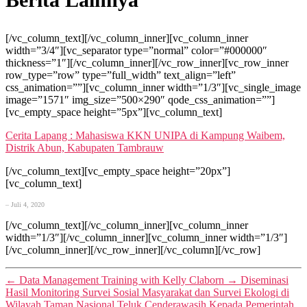
[/vc_column_text][/vc_column_inner][vc_column_inner
width=”3/4″][vc_separator type=”normal” color=”#000000″
thickness=”1″][/vc_column_inner][/vc_row_inner][vc_row_inner
row_type=”row” type=”full_width” text_align=”left”
css_animation=””][vc_column_inner width=”1/3″][vc_single_image
image=”1571″ img_size=”500×290″ qode_css_animation=””]
[vc_empty_space height=”5px”][vc_column_text]
Cerita Lapang : Mahasiswa KKN UNIPA di Kampung Waibem,
Distrik Abun, Kabupaten Tambrauw
[/vc_column_text][vc_empty_space height=”20px”]
[vc_column_text]
– Juli 4, 2020
[/vc_column_text][/vc_column_inner][vc_column_inner
width=”1/3″][/vc_column_inner][vc_column_inner width=”1/3″]
[/vc_column_inner][/vc_row_inner][/vc_column][/vc_row]
←
Data Management Training with Kelly Claborn
→
Diseminasi
Hasil Monitoring Survei Sosial Masyarakat dan Survei Ekologi di
Wilayah Taman Nasional Teluk Cenderawasih Kepada Pemerintah