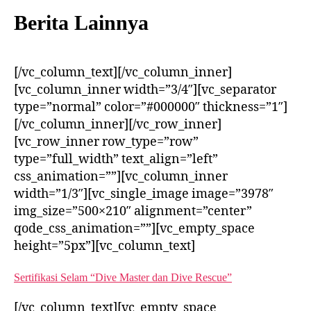
Berita Lainnya
[/vc_column_text][/vc_column_inner]
[vc_column_inner width=”3/4″][vc_separator
type=”normal” color=”#000000″ thickness=”1″]
[/vc_column_inner][/vc_row_inner]
[vc_row_inner row_type=”row”
type=”full_width” text_align=”left”
css_animation=””][vc_column_inner
width=”1/3″][vc_single_image image=”3978″
img_size=”500×210″ alignment=”center”
qode_css_animation=””][vc_empty_space
height=”5px”][vc_column_text]
Sertifikasi Selam “Dive Master dan Dive Rescue”
[/vc_column_text][vc_empty_space