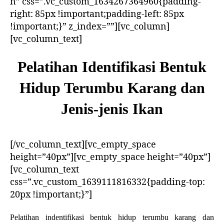
n” css=”.vc_custom_1634267364960{padding-
right: 85px !important;padding-left: 85px
!important;}” z_index=””][vc_column]
[vc_column_text]
Pelatihan Identifikasi Bentuk
Hidup Terumbu Karang dan
Jenis-jenis Ikan
[/vc_column_text][vc_empty_space
height=”40px”][vc_empty_space height=”40px”]
[vc_column_text
css=”.vc_custom_1639111816332{padding-top:
20px !important;}”]
Pelatihan indentifikasi bentuk hidup terumbu karang dan