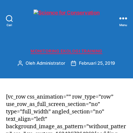
Cari
Menu
Science
for
Conservation
Kategori
MONITORING EKOLOGI TRAINING
Oleh
Administrator
Februari 25, 2019
Penulis
Tanggal
artikel
artikel
[vc_row css_animation=”” row_type=”row”
use_row_as_full_screen_section=”no”
type=”full_width” angled_section=”no”
text_align=”left”
background_image_as_pattern=”without_patter