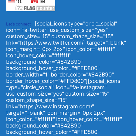
[social_icons type="circle_social"
Let's connect.
icon="fa-twitter" use_custom_size="yes"
custom_size="15" custom_shape_size="15"
link="https://www.twitter.com/" target="_blank"
icon_margin="0px 2px" icon_color="#ffffff"
icon_hover_color="#ffffff"
background_color="#842B90"
background_hover_color="#FFD800"
border_width="1" border_color="#842B90"
border_hover_color="#FFD800"][social_icons
type="circle_social" icon="fa-instagram"
use_custom_size="yes" custom_size="15"
custom_shape_size="15"
link="https://www.instagram.com/"
target="_blank" icon_margin="0px 2px"
icon_color="#ffffff" icon_hover_color="#ffffff"
background_color="#842B90"
background_hover_color="#FFD800"