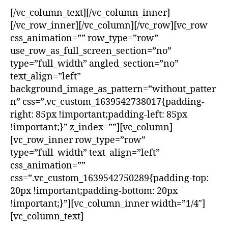
[/vc_column_text][/vc_column_inner]
[/vc_row_inner][/vc_column][/vc_row][vc_row
css_animation=”” row_type=”row”
use_row_as_full_screen_section=”no”
type=”full_width” angled_section=”no”
text_align=”left”
background_image_as_pattern=”without_patter
n” css=”.vc_custom_1639542738017{padding-
right: 85px !important;padding-left: 85px
!important;}” z_index=””][vc_column]
[vc_row_inner row_type=”row”
type=”full_width” text_align=”left”
css_animation=””
css=”.vc_custom_1639542750289{padding-top:
20px !important;padding-bottom: 20px
!important;}”][vc_column_inner width=”1/4″]
[vc_column_text]