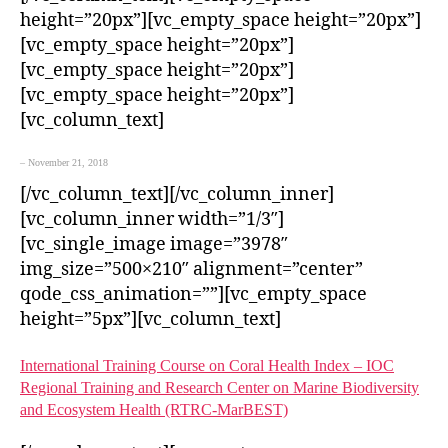
height=”20px”][vc_empty_space height=”20px”]
[vc_empty_space height=”20px”]
[vc_empty_space height=”20px”]
[vc_empty_space height=”20px”]
[vc_column_text]
– November 21, 2018
[/vc_column_text][/vc_column_inner]
[vc_column_inner width=”1/3″]
[vc_single_image image=”3978″
img_size=”500×210″ alignment=”center”
qode_css_animation=””][vc_empty_space
height=”5px”][vc_column_text]
International Training Course on Coral Health Index – IOC
Regional Training and Research Center on Marine Biodiversity
and Ecosystem Health (RTRC-MarBEST)