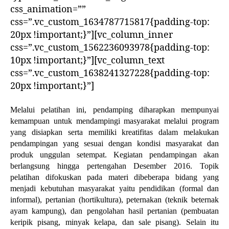
css_animation=””
css=”.vc_custom_1634787715817{padding-top:
20px !important;}”][vc_column_inner
css=”.vc_custom_1562236093978{padding-top:
10px !important;}”][vc_column_text
css=”.vc_custom_1638241327228{padding-top:
20px !important;}”]
Melalui pelatihan ini, pendamping diharapkan mempunyai
kemampuan untuk mendampingi masyarakat melalui program
yang disiapkan serta memiliki kreatifitas dalam melakukan
pendampingan yang sesuai dengan kondisi masyarakat dan
produk unggulan setempat. Kegiatan pendampingan akan
berlangsung hingga pertengahan Desember 2016. Topik
pelatihan difokuskan pada materi dibeberapa bidang yang
menjadi kebutuhan masyarakat yaitu pendidikan (formal dan
informal), pertanian (hortikultura), peternakan (teknik beternak
ayam kampung), dan pengolahan hasil pertanian (pembuatan
keripik pisang, minyak kelapa, dan sale pisang). Selain itu