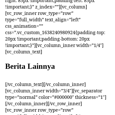
right: 85px !important;padding-left: 85px
!important;}” z_index=””][vc_column]
[vc_row_inner row_type=”row”
type=”full_width” text_align=”left”
css_animation=””
css=”.vc_custom_1638240980924{padding-top:
20px !important;padding-bottom: 20px
!important;}”][vc_column_inner width=”1/4″]
[vc_column_text]
Berita Lainnya
[/vc_column_text][/vc_column_inner]
[vc_column_inner width=”3/4″][vc_separator
type=”normal” color=”#000000″ thickness=”1″]
[/vc_column_inner][/vc_row_inner]
[vc_row_inner row_type=”row”