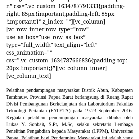
n” css=”.vc_custom_1634787791333{padding-
right: 85px !important;padding-left: 85px
!important;}” z_index=””][vc_column]
[vc_row_inner row_type=”row”
use_as_box=”use_row_as_box”
type=”full_width” text_align=”left”
css_animation=””
css=”.vc_custom_1634787666836{padding-top:
20px !important;}”][vc_column_inner]
[vc_column_text]
Pelatihan pendampingan masyarakat Distrik Abun, Kabupaten
Tambrauw, Provinsi Papua Barat berlangsung di Ruang Rapat
Divisi Pembangunan Berkelanjutan dan Laboratorium Fakultas
Teknologi Pertanian (FATETA) pada 19-23 September 2016.
Kegiatan pelatihan pendampingan masyarakat dibuka oleh
Lukas Y. Sonbait, S.Pt, M.Sc, selaku sekretaris Lembaga
Penelitian Pengabdian kepada Masyarakat (LPPM), Universitas
Papua. Pelatihan bagi Pendamping Masyarakat ini adalah yang