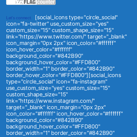
[social_icons type="circle_social"
Let's connect.
icon="fa-twitter" use_custom_size="yes"
custom_size="15" custom_shape_size="15"
link="https://www.twitter.com/" target="_blank"
icon_margin="0px 2px" icon_color="#ffffff"
icon_hover_color="#ffffff"
background_color="#842B90"
background_hover_color="#FFD800"
border_width="1" border_color="#842B90"
border_hover_color="#FFD800"][social_icons
type="circle_social" icon="fa-instagram"
use_custom_size="yes" custom_size="15"
custom_shape_size="15"
link="https://www.instagram.com/"
target="_blank" icon_margin="0px 2px"
icon_color="#ffffff" icon_hover_color="#ffffff"
background_color="#842B90"
background_hover_color="#FFD800"
border_width="1" border_color="#842B90"