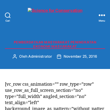
Cari
Menu
Science
for
Conservation
Kategori
PEMBERDAYAAN MASYARAKAT PENINGKATAN
EKONOMI MASYARAKAT
Oleh
Administrator
November 25, 2016
Penulis
Tanggal
artikel
artikel
[vc_row css_animation=”” row_type=”row”
use_row_as_full_screen_section=”no”
type=”full_width” angled_section=”no”
text_align=”left”
background_image_as_pattern=”without_patter