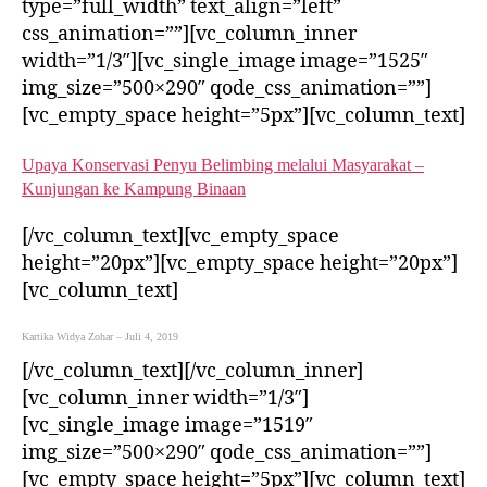
type=”full_width” text_align=”left”
css_animation=””][vc_column_inner
width=”1/3″][vc_single_image image=”1525″
img_size=”500×290″ qode_css_animation=””]
[vc_empty_space height=”5px”][vc_column_text]
Upaya Konservasi Penyu Belimbing melalui Masyarakat –
Kunjungan ke Kampung Binaan
[/vc_column_text][vc_empty_space
height=”20px”][vc_empty_space height=”20px”]
[vc_column_text]
Kartika Widya Zohar – Juli 4, 2019
[/vc_column_text][/vc_column_inner]
[vc_column_inner width=”1/3″]
[vc_single_image image=”1519″
img_size=”500×290″ qode_css_animation=””]
[vc_empty_space height=”5px”][vc_column_text]