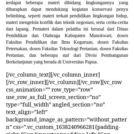
terdapat beberapa materi dibidang lingkungannya yang
diharapkan dapat mendukung kegiatan konservasi penyu
belimbing, seperti materi terkait pendidikan lingkungan hidup,
materi mengelola konflik dan teknik negosiasi, serta cerita-cerita
dari lapang. Pemateri dalam pelatiha ini berasal dari Dinas
Pendidikan dan Olahraga Kabupaten Manokwari, dosen
Fakultas Pendidikan dan Ilmu Keguruan, dosen Fakultas
Peternakan, dosen Fakultas Teknologi Pertanian, dosen Fakultas
Pertanian, dan beberapa staf dari Divisi Pembangunan
Berkelanjutan yang berada di Universitas Papua.
[/vc_column_text][/vc_column_inner]
[/vc_row_inner][/vc_column][/vc_row][vc_row
css_animation=”” row_type=”row”
use_row_as_full_screen_section=”no”
type=”full_width” angled_section=”no”
text_align=”left”
background_image_as_pattern=”without_patter
n” css=”.vc_custom_1638240966281{padding-