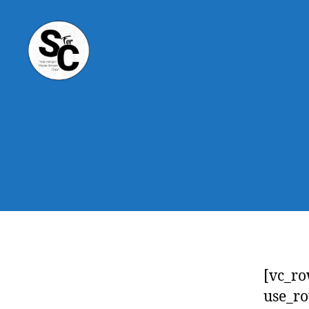
Science
for
Conservation
[vc_ro
use_ro