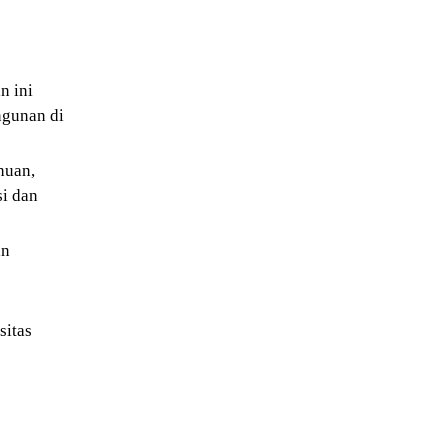
n ini
ngunan di
huan,
i dan
an
sitas