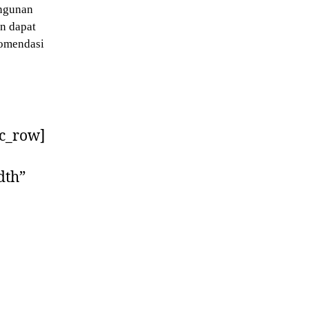
angunan
n dapat
komendasi
vc_row]
dth”