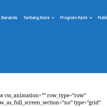
Beranda
Tentang Kami
Program Kami
Publ
w css_animation=”” row_type=”row”
w_as_full_screen_section=”no” type=”grid”