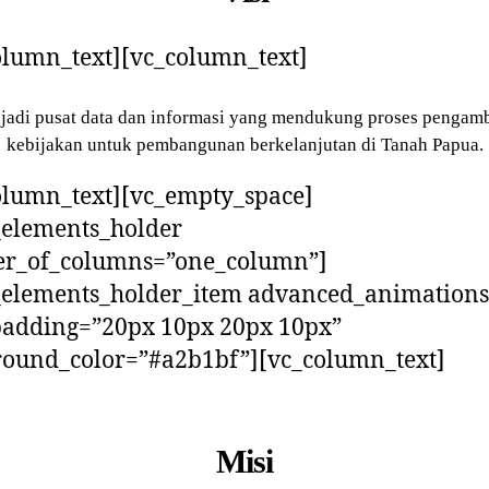
olumn_text][vc_column_text]
adi pusat data dan informasi yang mendukung proses pengam
kebijakan untuk pembangunan berkelanjutan di Tanah Papua.
olumn_text][vc_empty_space]
_elements_holder
r_of_columns=”one_column”]
_elements_holder_item advanced_animation
padding=”20px 10px 20px 10px”
round_color=”#a2b1bf”][vc_column_text]
Misi