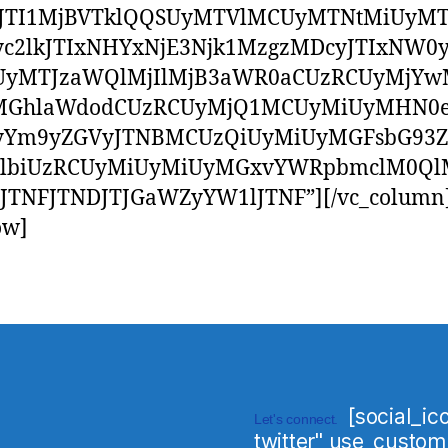
FJTI1MjBVTklQQSUyMTVlMCUyMTNtMiUyM
yc2lkJTIxNHYxNjE3Njk1MzgzMDcyJTIxNW0
iUyMTJzaWQlMjIlMjB3aWR0aCUzRCUyMjY
MGhlaWdodCUzRCUyMjQ1MCUyMiUyMHN0e
yYm9yZGVyJTNBMCUzQiUyMiUyMGFsbG93
lbiUzRCUyMiUyMiUyMGxvYWRpbmclM0QlM
yJTNFJTNDJTJGaWZyYW1lJTNF”][/vc_column
ow]
[social_ic
Let's connect.
twitter" use_custom