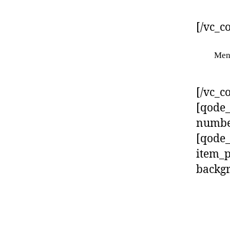
[/vc_c
Menj
[/vc_c
[qode
numbe
[qode
item_
backg