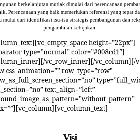
gunan berkelanjutan mutlak dimulai dari perencanaan pemb
aik. Perencanaan yang baik memerlukan referensi yang tepat da
a mulai dari identifikasi isu-isu strategis pembangunan dan re
pengambilan kebijakan.
olumn_text][vc_empty_space height=”22px”]
parator type=”normal” color=”#008cd1″]
olumn_inner][/vc_row_inner][/vc_column][/
w css_animation=”” row_type=”row”
w_as_full_screen_section=”no” type=”full_wi
_section=”no” text_align=”left”
round_image_as_pattern=”without_pattern”
x=””][vc_column][vc_column_text]
Visi