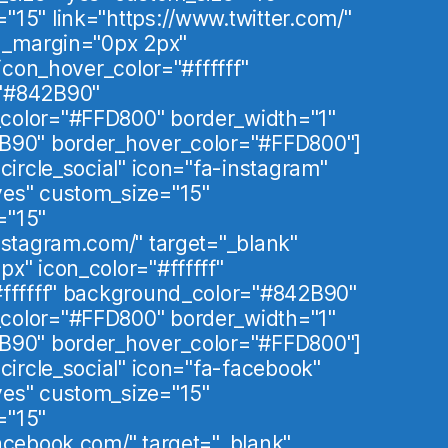
15" link="https://www.twitter.com/"
on_margin="0px 2px"
 icon_hover_color="#ffffff"
"#842B90"
color="#FFD800" border_width="1"
B90" border_hover_color="#FFD800"]
circle_social" icon="fa-instagram"
es" custom_size="15"
="15"
nstagram.com/" target="_blank"
x" icon_color="#ffffff"
#ffffff" background_color="#842B90"
color="#FFD800" border_width="1"
B90" border_hover_color="#FFD800"]
"circle_social" icon="fa-facebook"
es" custom_size="15"
="15"
acebook.com/" target="_blank"