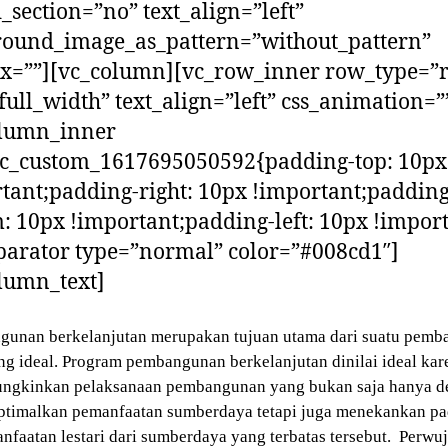
_section=”no” text_align=”left”
round_image_as_pattern=”without_pattern”
ex=””][vc_column][vc_row_inner row_type=”
full_width” text_align=”left” css_animation=”
olumn_inner
vc_custom_1617695050592{padding-top: 10px
tant;padding-right: 10px !important;padding
: 10px !important;padding-left: 10px !import
parator type=”normal” color=”#008cd1″]
lumn_text]
unan berkelanjutan merupakan tujuan utama dari suatu pem
ng ideal. Program pembangunan berkelanjutan dinilai ideal kar
ngkinkan pelaksanaan pembangunan yang bukan saja hanya d
timalkan pemanfaatan sumberdaya tetapi juga menekankan pa
nfaatan lestari dari sumberdaya yang terbatas tersebut. Perwu