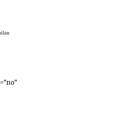
bilan
s=”no”