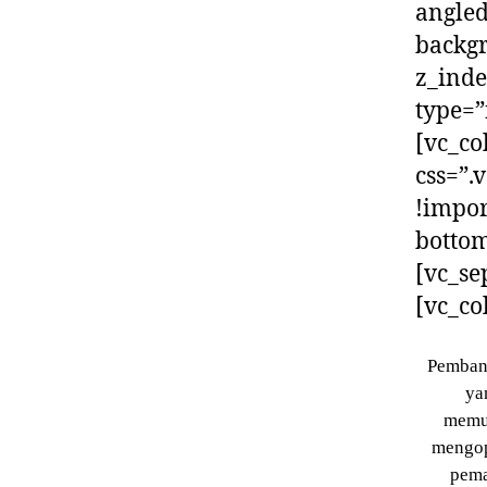
angled
backg
z_ind
type=”
[vc_c
css=”.
!impor
bottom
[vc_se
[vc_co
Pembang
ya
memu
mengop
pema