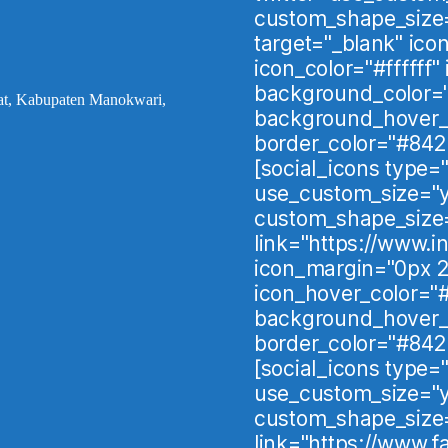
custom_shape_size="
target="_blank" ic
icon_color="#ffffff"
background_color=
rat, Kabupaten Manokwari,
background_hover_
border_color="#842
[social_icons type="
use_custom_size="y
custom_shape_size
link="https://www.i
icon_margin="0px 2p
icon_hover_color="
background_hover_
border_color="#842
[social_icons type=
use_custom_size="y
custom_shape_size
link="https://www.f