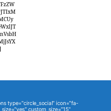
TFzZW
yJTIxM
wMCUy
WxlJT
ZnVsbH
jJsYX
]
ons type="circle_social" icon="fa-
_size="yes" custom_size="15"