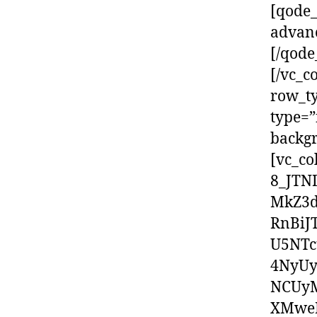
[qode_
advan
[/qode
[/vc_c
row_ty
type=”
backgr
[vc_co
8_JTN
MkZ3d
RnBi
U5NT
4NyU
NCUyM
XMwe