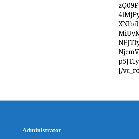
zQ09
4lMjE
XNlb
MiUy
NEJTI
NjcmV
p5JTI
[/vc_r
Administrator