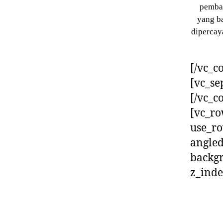
pemban
yang b
dipercay
[/vc_c
[vc_se
[/vc_c
[vc_ro
use_ro
angled
backg
z_inde