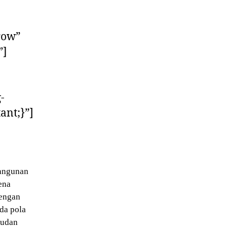
row”
”]
-
ant;}”]
bangunan
ena
engan
da pola
judan