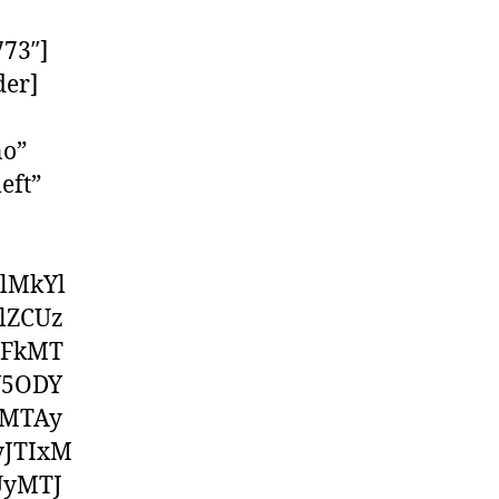
73″]
der]
no”
eft”
lMkYl
lZCUz
TFkMT
Y5ODY
pMTAy
yJTIxM
UyMTJ