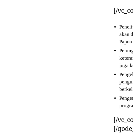
[/vc_c
Peneli
akan d
Papua
Pening
ketera
juga k
Pengel
pengun
berkel
Pengem
progra
[/vc_c
[/qode