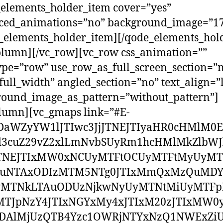
elements_holder_item cover=”yes”
ced_animations=”no” background_image=”17
_elements_holder_item][/qode_elements_hol
olumn][/vc_row][vc_row css_animation=””
pe=”row” use_row_as_full_screen_section=”
full_width” angled_section=”no” text_align=”l
ound_image_as_pattern=”without_pattern”]
lumn][vc_gmaps link=”#E-
DaWZyYW1lJTIwc3JjJTNEJTIyaHR0cHMlM0E
3cuZ29vZ2xlLmNvbSUyRm1hcHMlMkZlbWJ
JTNEJTIxMW0xNCUyMTFtOCUyMTFtMyUyM
cuNTAxODIzMTM5NTg0JTIxMmQxMzQuMD
yMTNkLTAuODUzNjkwNyUyMTNtMiUyMTF
TJpNzY4JTIxNGYxMy4xJTIxM20zJTIxMW0
DAlMjUzQTB4Yzc1OWRjNTYxNzQ1NWExZi