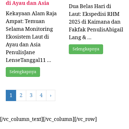
di Ayau dan Asia
Dua Belas Hari di
Kekayaan Alam Raja
Laut: Ekspedisi RHM
Ampat: Temuan
2025 di Kaimana dan
Selama Monitoring
Fakfak PenulisAbigail
Ekosistem Laut di
Lang & ...
Ayau dan Asia
Selengkapnya
PenulisJane
LenseTanggal11 ...
Selengkapnya
1
2
3
4
›
[/vc_column_text][/vc_column][/vc_row]