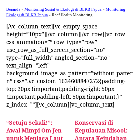
Beranda
»
Monitoring Sosial & Ekologi di BLKB Papua
»
Monitoring
Ekologi di BLKB-Papua
» Reef Health Monitoring
[/vc_column_text][vc_empty_space
height=”10px”][/vc_column][/vc_row][vc_row
css_animation=”” row_type=”row”
use_row_as_full_screen_section=”no”
type=”full_width” angled_section=”no”
text_align=”left”
background_image_as_pattern=”without_patter
n” css=”.vc_custom_1634608847272{padding-
top: 20px !important;padding-right: 50px
!important;padding-left: 50px !important;}”
z_index=””][vc_column][vc_column_text]
“Setuju Sekali!”:
Konservasi di
Awal Mimpi Om Jen
Kepulauan Misool:
untuk Menjaga Laut
Antara Keindahan