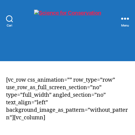
Cari
Menu
Science
for
Conservation
[vc_row css_animation=”” row_type=”row”
use_row_as_full_screen_section=”no”
type=”full_width” angled_section=”no”
text_align=”left”
background_image_as_pattern=”without_patter
n”][vc_column]