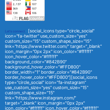
[social_icons type="circle_social"
Let's connect.
icon="fa-twitter" use_custom_size="yes"
custom_size="15" custom_shape_size="15"
link="https://www.twitter.com/" target="_blank"
icon_margin="0px 2px" icon_color="#ffffff"
icon_hover_color="#ffffff"
background_color="#842B90"
background_hover_color="#FFD800"
border_width="1" border_color="#842B90"
border_hover_color="#FFD800"][social_icons
type="circle_social" icon="fa-instagram"
use_custom_size="yes" custom_size="15"
custom_shape_size="15"
link="https://www.instagram.com/"
target="_blank" icon_margin="0px 2px"
icon_color="#ffffff" icon_hover_color="#ffffff"