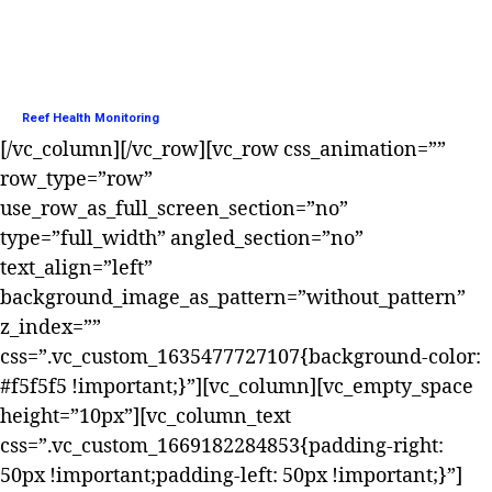
Reef Health Monitoring
[/vc_column][/vc_row][vc_row css_animation=””
row_type=”row”
use_row_as_full_screen_section=”no”
type=”full_width” angled_section=”no”
text_align=”left”
background_image_as_pattern=”without_pattern”
z_index=””
css=”.vc_custom_1635477727107{background-color:
#f5f5f5 !important;}”][vc_column][vc_empty_space
height=”10px”][vc_column_text
css=”.vc_custom_1669182284853{padding-right:
50px !important;padding-left: 50px !important;}”]