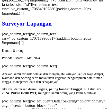
rgb(200,230,244) !important;}”][vc_icon icon_fontawesome=”fas
fa-tasks” size=”xl”][vc_column_text
css=”.vc_custom_1706849197880{padding-bottom: 20px
!important;}”]
Surveyor Lapangan
[/vc_column_text][vc_column_text
css=”.vc_custom_1707189906817{padding-bottom: 20px
!important;}”]
Kuota : 8 orang
Periode :
Maret – Mei 2024
[/vc_column_text][vc_column_text]
Apakah kamu tertarik
belajar dan menjelajahi wilayah laut di Raja Ampat,
Kaimana dan Sorong serta melakukan kegiatan pengumpulan data rumah
tangga, manajemen data dan sebagainya?
Jika iya, daftarkan dirimu segera,
paling lambat Tanggal 17 Februari
2024, Pukul 16:00 WIT,
m
ungkin kamu orang yang kami butuhkan!
[/vc_column_text][vc_btn title=”Daftar Sekarang” color=”primary”
align=”center” button_block=”true”