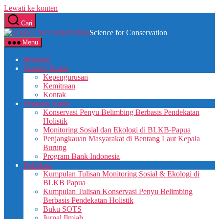
Lewati ke konten
Cari
Science for Conservation
Menu
Beranda
Tentang Kami
Kepengurusan
Kemitraan
Kontak
Program Kami
Konservasi Penyu Belimbing Berbasis Pendekatan
Holistik
Monitoring Sosial dan Ekologi di BLKB-Papua
Penjangkauan Masyarakat di Bentang Laut Kepala
Burung
Program Bank Indonesia
Publikasi
Kumpulan Tulisan Monitoring Sosial & Ekologi di
BLKB Papua
Kumpulan Tulisan Konservasi Penyu Belimbing
Berbasis Pendekatan Holistik
Buku SOTS
Jurnal Ilmiah