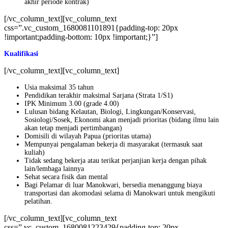
akhir periode kontrak)
[/vc_column_text][vc_column_text
css=”.vc_custom_1680081101891{padding-top: 20px
!important;padding-bottom: 10px !important;}”]
Kualifikasi
[/vc_column_text][vc_column_text]
Usia maksimal 35 tahun
Pendidikan terakhir maksimal Sarjana (Strata 1/S1)
IPK Minimum 3.00 (grade 4.00)
Lulusan bidang Kelautan, Biologi, Lingkungan/Konservasi,
Sosiologi/Sosek, Ekonomi akan menjadi prioritas (bidang ilmu lain
akan tetap menjadi pertimbangan)
Domisili di wilayah Papua (prioritas utama)
Mempunyai pengalaman bekerja di masyarakat (termasuk saat
kuliah)
Tidak sedang bekerja atau terikat perjanjian kerja dengan pihak
lain/lembaga lainnya
Sehat secara fisik dan mental
Bagi Pelamar di luar Manokwari, bersedia menanggung biaya
transportasi dan akomodasi selama di Manokwari untuk mengikuti
pelatihan.
[/vc_column_text][vc_column_text
css=”.vc_custom_1680081223429{padding-top: 20px