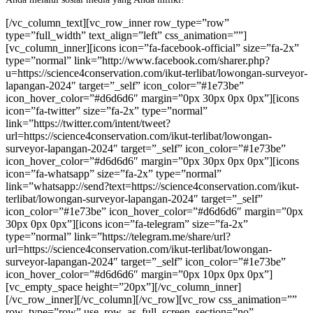
[/vc_column_text][vc_row_inner row_type=”row”
type=”full_width” text_align=”left” css_animation=””]
[vc_column_inner][icons icon=”fa-facebook-official” size=”fa-2x”
type=”normal” link=”http://www.facebook.com/sharer.php?
u=https://science4conservation.com/ikut-terlibat/lowongan-surveyor-
lapangan-2024″ target=”_self” icon_color=”#1e73be”
icon_hover_color=”#d6d6d6″ margin=”0px 30px 0px 0px”][icons
icon=”fa-twitter” size=”fa-2x” type=”normal”
link=”https://twitter.com/intent/tweet?
url=https://science4conservation.com/ikut-terlibat/lowongan-
surveyor-lapangan-2024″ target=”_self” icon_color=”#1e73be”
icon_hover_color=”#d6d6d6″ margin=”0px 30px 0px 0px”][icons
icon=”fa-whatsapp” size=”fa-2x” type=”normal”
link=”whatsapp://send?text=https://science4conservation.com/ikut-
terlibat/lowongan-surveyor-lapangan-2024″ target=”_self”
icon_color=”#1e73be” icon_hover_color=”#d6d6d6″ margin=”0px
30px 0px 0px”][icons icon=”fa-telegram” size=”fa-2x”
type=”normal” link=”https://telegram.me/share/url?
url=https://science4conservation.com/ikut-terlibat/lowongan-
surveyor-lapangan-2024″ target=”_self” icon_color=”#1e73be”
icon_hover_color=”#d6d6d6″ margin=”0px 10px 0px 0px”]
[vc_empty_space height=”20px”][/vc_column_inner]
[/vc_row_inner][/vc_column][/vc_row][vc_row css_animation=””
row_type=”row” use_row_as_full_screen_section=”no”