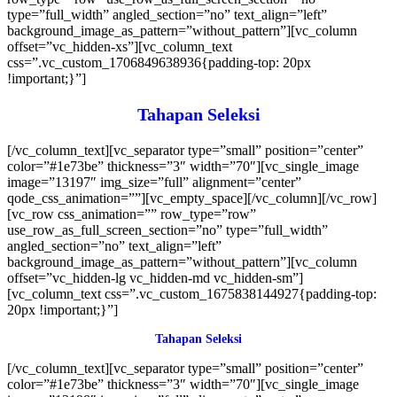
type=”full_width” angled_section=”no” text_align=”left”
background_image_as_pattern=”without_pattern”][vc_column
offset=”vc_hidden-xs”][vc_column_text
css=”.vc_custom_1706849638936{padding-top: 20px
!important;}”]
Tahapan Seleksi
[/vc_column_text][vc_separator type=”small” position=”center”
color=”#1e73be” thickness=”3″ width=”70″][vc_single_image
image=”13197″ img_size=”full” alignment=”center”
qode_css_animation=””][vc_empty_space][/vc_column][/vc_row]
[vc_row css_animation=”” row_type=”row”
use_row_as_full_screen_section=”no” type=”full_width”
angled_section=”no” text_align=”left”
background_image_as_pattern=”without_pattern”][vc_column
offset=”vc_hidden-lg vc_hidden-md vc_hidden-sm”]
[vc_column_text css=”.vc_custom_1675838144927{padding-top:
20px !important;}”]
Tahapan Seleksi
[/vc_column_text][vc_separator type=”small” position=”center”
color=”#1e73be” thickness=”3″ width=”70″][vc_single_image