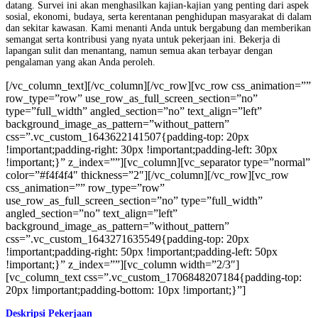
datang. Survei ini akan menghasilkan kajian-kajian yang penting dari aspek
sosial, ekonomi, budaya, serta kerentanan penghidupan masyarakat di dalam
dan sekitar kawasan. Kami menanti Anda untuk bergabung dan memberikan
semangat serta kontribusi yang nyata untuk pekerjaan ini. Bekerja di
lapangan sulit dan menantang, namun semua akan terbayar dengan
pengalaman yang akan Anda peroleh.
[/vc_column_text][/vc_column][/vc_row][vc_row css_animation=””
row_type=”row” use_row_as_full_screen_section=”no”
type=”full_width” angled_section=”no” text_align=”left”
background_image_as_pattern=”without_pattern”
css=”.vc_custom_1643622141507{padding-top: 20px
!important;padding-right: 30px !important;padding-left: 30px
!important;}” z_index=””][vc_column][vc_separator type=”normal”
color=”#f4f4f4″ thickness=”2″][/vc_column][/vc_row][vc_row
css_animation=”” row_type=”row”
use_row_as_full_screen_section=”no” type=”full_width”
angled_section=”no” text_align=”left”
background_image_as_pattern=”without_pattern”
css=”.vc_custom_1643271635549{padding-top: 20px
!important;padding-right: 50px !important;padding-left: 50px
!important;}” z_index=””][vc_column width=”2/3″]
[vc_column_text css=”.vc_custom_1706848207184{padding-top:
20px !important;padding-bottom: 10px !important;}”]
Deskripsi Pekerjaan