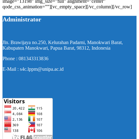
image=”13198″ img_size=”full” alignment=”center”
qode_css_animation=””][vc_empty_space][/vc_column][/vc_row]
Administrator
Jln. Brawijaya no.250, Kelurahan Padarni, Manokwari Barat,
Kabupaten Manokwari, Papua Barat, 98312, Indonesia
Phone : 081343313836
E-Mail : s4c.lppm@unipa.ac.id