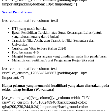
!important;padding-bottom: 10px !important;}”]
Syarat Pendaftaran
[/vc_column_text][vc_column_text]
KTP yang masih berlaku
Ijazah Pendidikan Terakhir, atau Surat Keterangan Lulus (untuk
yang lulusan kurang dari 6 bulan)
Transkrip Nilai Akhir, atau Transkrip Nilai Sementara dari
Universitas
Curriculum Vitae terbaru (tahun 2024)
Foto berwarna 4×6
Mengisi formulir pertanyaan yang disediakan pada link pendaftaran
Melampirkan Sertifikat/Surat Pengalaman Kerja (jika ada)
[/vc_column_text][vc_column_text
css=”.vc_custom_1706848746867{padding-top: 10px
!important;}”]
Hanya pelamar yang memenuhi kualifikasi yang akan disertakan pada
seleksi tahap berikut (Wawancara)
[/vc_column_text][/vc_column][vc_column width=”1/3″
css=”.vc_custom_1643180248946{background-color:
rgba(200,230,244,0.24) !important;*background-color: