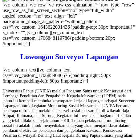
[/vc_column][/vc_row][vc_row css_animation=”” row_type=”row”
use_row_as_full_screen_section=”no” type=”full_width”
angled_section=”no” text_align=”left”
background_image_as_pattern=”without_pattern”
css=”.vc_custom_1643622001436{padding-top: 30px !important;}”
z_index=””][vc_column][vc_column_text
css=”.vc_custom_1706848119786{padding-bottom: 20px
!important;}”]
Lowongan Surveyor Lapangan
[/vc_column_text][vc_column_text
css=”.vc_custom_1706859046575{padding-right: 50px
!important;padding-left: 50px !important;}”]
Universitas Papua (UNIPA) melalui Program Sains untuk Konservasi dari
Lembaga Penelitian dan Pengabdian Kepada Masyarakat (LPPM) pada
tahun ini kembali membuka kesempatan kerja di lapangan sebagai Surveyor
Lapangan untuk kegiatan Monitoring Sosial Masyarakat. UNIPA bersama
beberapa mitra akan melakukan survei sosial masyarakat di wilayah Raja
Ampat, Kaimana, dan Sorong. Kegiatan ini merupakan bagian dari kajian
yang telah dilakukan sejak tahun 2010. Tujuan pelaksanaan monitoring
sosial ini adalah untuk menyediakan data yang akan menjadi dasar dalam
penilaian efektivitas penetapan dan pengelolaan Kawasan Konservasi
Perairan di wilayah Bentang Laut Kepala Burung Papua dimasa yang akan