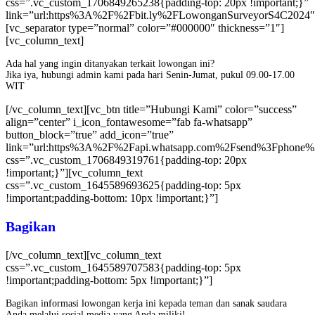
css=”.vc_custom_1706849265238{padding-top: 20px !important;}”
link=”url:https%3A%2F%2Fbit.ly%2FLowonganSurveyorS4C2024″
[vc_separator type=”normal” color=”#000000″ thickness=”1″]
[vc_column_text]
Ada hal yang ingin ditanyakan terkait lowongan ini?
Jika iya, hubungi admin kami pada hari Senin-Jumat, pukul 09.00-17.00
WIT
[/vc_column_text][vc_btn title=”Hubungi Kami” color=”success”
align=”center” i_icon_fontawesome=”fab fa-whatsapp”
button_block=”true” add_icon=”true”
link=”url:https%3A%2F%2Fapi.whatsapp.com%2Fsend%3Fphone
css=”.vc_custom_1706849319761{padding-top: 20px
!important;}”][vc_column_text
css=”.vc_custom_1645589693625{padding-top: 5px
!important;padding-bottom: 10px !important;}”]
Bagikan
[/vc_column_text][vc_column_text
css=”.vc_custom_1645589707583{padding-top: 5px
!important;padding-bottom: 5px !important;}”]
Bagikan informasi lowongan kerja ini kepada teman dan sanak saudara
Anda melalui sosial media yang Anda miliki!