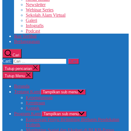
Newsletter
Webinar Series
Sekolah Alam Virtual
Galeri
Infografis
Podcast
Ikut Terlibat
Berlangganan
Cari
Cari:
Tutup pencarian
Tutup Menu
Beranda
Tentang Kami
Tampilkan sub menu
Kepengurusan
Kemitraan
Kontak
Program Kami
Tampilkan sub menu
Konservasi Penyu Belimbing Berbasis Pendekatan
Holistik
Monitoring Sosial dan Ekologi di BLKB-Papua