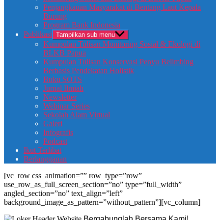
Penjangkauan Masyarakat di Bentang Laut Kepala
Burung
Program Bank Indonesia
Publikasi
Tampilkan sub menu
Kumpulan Tulisan Monitoring Sosial & Ekologi di
BLKB Papua
Kumpulan Tulisan Konservasi Penyu Belimbing
Berbasis Pendekatan Holistik
Buku SOTS
Jurnal Ilmiah
Newsletter
Webinar Series
Sekolah Alam Virtual
Galeri
Infografis
Podcast
Ikut Terlibat
Berlangganan
[vc_row css_animation=”” row_type=”row”
use_row_as_full_screen_section=”no” type=”full_width”
angled_section=”no” text_align=”left”
background_image_as_pattern=”without_pattern”][vc_column]
Bergabunglah Bersama Kami!